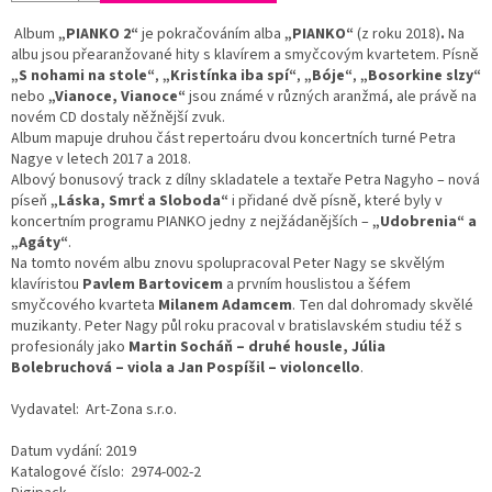
Album
„PIANKO 2“
je pokračováním alba
„PIANKO“
(z roku 2018)
.
Na
albu jsou přearanžované hity s klavírem a smyčcovým kvartetem. Písně
„S nohami na stole“
,
„Kristínka iba spí“
,
„Bóje“
,
„Bosorkine slzy“
nebo
„Vianoce, Vianoce“
jsou známé v různých aranžmá, ale právě na
novém CD dostaly něžnější zvuk.
Album mapuje druhou část repertoáru dvou koncertních turné Petra
Nagye v letech 2017 a 2018.
Albový bonusový track z dílny skladatele a textaře Petra Nagyho – nová
píseň
„Láska, Smrť a Sloboda“
i přidané dvě písně, které byly v
koncertním programu PIANKO jedny z nejžádanějších –
„Udobrenia“ a
„Agáty“
.
Na tomto novém albu znovu spolupracoval Peter Nagy se skvělým
klavíristou
Pavlem Bartovicem
a prvním houslistou a šéfem
smyčcového kvarteta
Milanem Adamcem
. Ten dal dohromady skvělé
muzikanty. Peter Nagy půl roku pracoval v bratislavském studiu též s
profesionály jako
Martin Socháň – druhé housle, Júlia
Bolebruchová – viola a Jan Pospíšil – violoncello
.
Vydavatel: Art-Zona s.r.o.
Datum vydání: 2019
Katalogové číslo: 2974-002-2