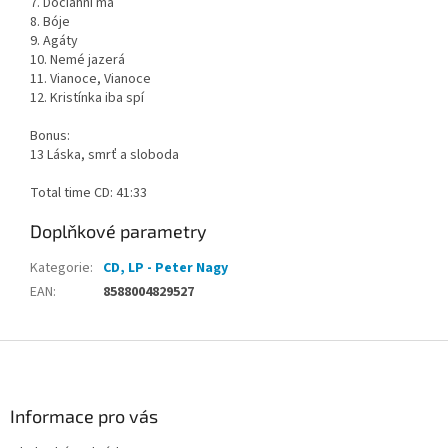
7. Dočiahni ma
8. Bóje
9. Agáty
10. Nemé jazerá
11. Vianoce, Vianoce
12. Kristínka iba spí
Bonus:
13 Láska, smrť a sloboda
Total time CD: 41:33
Doplňkové parametry
Kategorie
:
CD, LP - Peter Nagy
EAN
:
8588004829527
Z
á
p
a
Informace pro vás
t