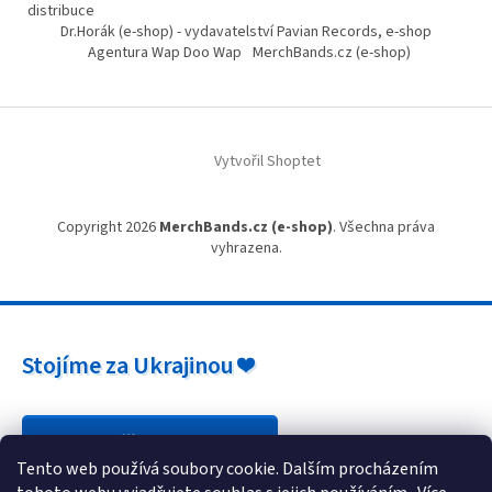
distribuce
Dr.Horák (e-shop) - vydavatelství Pavian Records, e-shop
Agentura Wap Doo Wap
MerchBands.cz (e-shop)
Vytvořil Shoptet
Copyright 2026
MerchBands.cz (e-shop)
. Všechna práva
vyhrazena.
Stojíme za Ukrajinou ❤️
Jak a čím pomoci »
Tento web používá soubory cookie. Dalším procházením