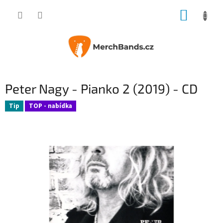
Přejít
NÁKUP
na
obsah
KOŠÍK
Peter Nagy - Pianko 2 (2019) - CD
Tip
TOP - nabídka