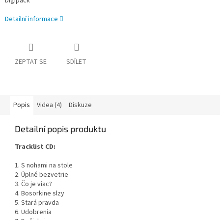
Digipack
Detailní informace
ZEPTAT SE
SDÍLET
Popis
Videa (4)
Diskuze
Detailní popis produktu
Tracklist CD:
1. S nohami na stole
2. Úplné bezvetrie
3. Čo je viac?
4. Bosorkine slzy
5. Stará pravda
6. Udobrenia