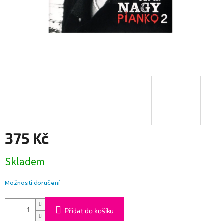
375 Kč
Měrná
Skladem
cena:
Možnosti doručení
Přidat do košíku