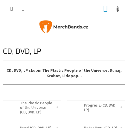
Přejít
NÁKUP
na
obsah
KOŠÍK
CD, DVD, LP
CD, DVD, LP skupin The Plastic People of the Universe, Dunaj,
Krabat, Lidopop...
The Plastic People
Progres 2 (CD. DVD,
of the Universe
LP)
(CD, DVD, LP)