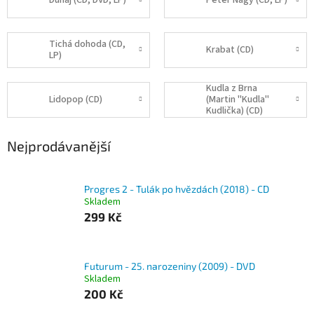
Dunaj (CD, DVD, LP)
Peter Nagy (CD, LP)
Tichá dohoda (CD,
Krabat (CD)
LP)
Kudla z Brna
Lidopop (CD)
(Martin "Kudla"
Kudlička) (CD)
Nejprodávanější
Progres 2 - Tulák po hvězdách (2018) - CD
Skladem
299 Kč
Futurum - 25. narozeniny (2009) - DVD
Skladem
200 Kč