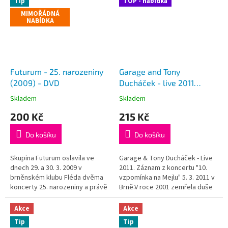
Tip
TOP - nabídka
MIMOŘÁDNÁ
NABÍDKA
Futurum - 25. narozeniny
Garage and Tony
(2009) - DVD
Ducháček - live 2011
(2012) - CD
Skladem
Skladem
200 Kč
215 Kč
Do košíku
Do košíku
Skupina Futurum oslavila ve
Garage & Tony Ducháček - Live
dnech 29. a 30. 3. 2009 v
2011. Záznam z koncertu "10.
brněnském klubu Fléda dvěma
vzpomínka na Mejlu" 5. 3. 2011 v
koncerty 25. narozeniny a právě
Brně.V roce 2001 zemřela duše
tak se jmenuje i DVD se
české undergroundové hudby,
záznamem z těchto narozenin.
Milan Mejla Hlavsa. Muzikální
Akce
Akce
Na koncertě vystoupila skupina
samorost a frontman...
Tip
Tip
ve složení Roman...