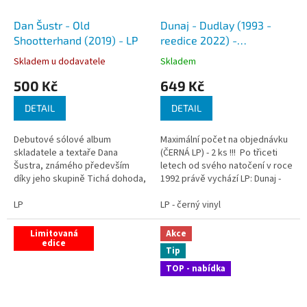
Dan Šustr - Old
Dunaj - Dudlay (1993 -
Shootterhand (2019) - LP
reedice 2022) -
Remasterováno - LP
Skladem u dodavatele
Skladem
(limitovaná edice)
500 Kč
649 Kč
DETAIL
DETAIL
Debutové sólové album
Maximální počet na objednávku
skladatele a textaře Dana
(ČERNÁ LP) - 2 ks !!! Po třiceti
Šustra, známého především
letech od svého natočení v roce
díky jeho skupině Tichá dohoda,
1992 právě vychází LP: Dunaj -
kterou založil před více než 30
Dudlay. LP vychází nově v
lety, kde je téměř výhradním
LP
remasterované LIMITOVANÉ
LP - černý vinyl
autorem a je podepsán pod hity
reedici s restaurovaným
jako Večírek...
původním...
Limitovaná
Akce
edice
Tip
TOP - nabídka