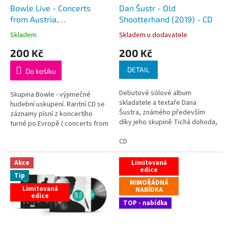
d
Bowle Live - Concerts
Dan Šustr - Old
u
from Austria,
Shootterhand (2019) - CD
k
Czechoslovakia, Germany,
Skladem
Skladem u dodavatele
t
Kazachstan, Poland,
200 Kč
200 Kč
ů
Russia and Ukraine 1990 -
1992 (1992) - CD
DETAIL
Do košíku
Debutové sólové album
Skupina Bowle - výjimečné
skladatele a textaře Dana
hudební uskupení. Raritní CD se
Šustra, známého především
záznamy písní z koncertího
díky jeho skupině Tichá dohoda,
turné po Evropě ( concerts from
kterou založil před více než 30
Austria, Czechoslovakia,
lety, kde je téměř výhradním
CD
Germany, Kazachstan, Poland,
autorem a je podepsán pod hity
Russia and Ukraine 1990 - 1992)
jako Večírek...
Sestava -...
Akce
Limitovaná
edice
Tip
MIMOŘÁDNÁ
Limitovaná
NABÍDKA
edice
TOP - nabídka