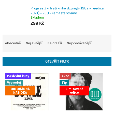
Progres 2 - Třetí kniha džunglí (1982 - reedice
2021) - 2CD - remasterováno
Skladem
299 Kč
Ř
a
Abecedně
Nejlevnější
Nejdražší
Nejprodávanější
z
e
n
OTEVŘÍT FILTR
í
p
V
r
Poslední kusy
Akce
ý
o
Výprodej
Tip
p
d
MIMOŘÁDNÁ
Limitovaná
i
u
NABÍDKA
edice
s
k
p
t
r
ů
o