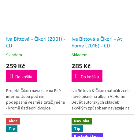
Iva Bittová - Čikori (2001) -
Iva Bittová a Čikori - At
CD
home (2016) - CD
Skladem
Skladem
259 Kč
285 Kč
Do košíku
Do košíku
Projekt Čikori navazuje na Bílé
Iva Bittová & Čikori natočili zcela
inferno. Jsou pod ním
nové písně na album At Home.
podepsaná vesměs tatáž jména
Devět autorských skladeb
- kromě ústřední dvojice
skvělým způsobem navazuje na
trumpetista Václav Kučera,
legedární Bílé Inferno a to nejen
kontrabasista Jaromír Honzák a
obsazením či poetikou, ale i
Akce
Novinka
dále bubeník a perkusista Miloš
svou písňovou formou a
Tip
Tip
Dvořáček. Texty...
celkovým...
Poslední kusy