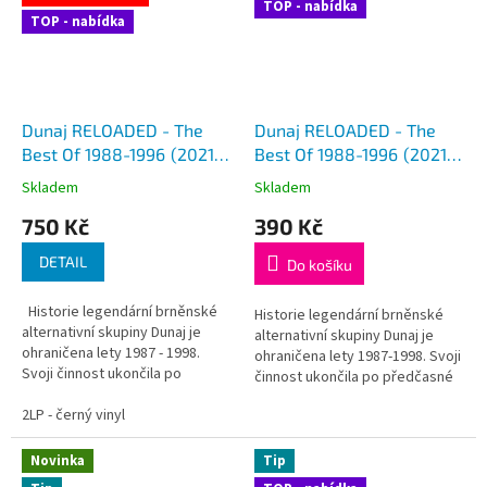
TOP - nabídka
TOP - nabídka
Dunaj RELOADED - The
Dunaj RELOADED - The
Best Of 1988-1996 (2021) -
Best Of 1988-1996 (2021) -
2LP (limitovaná edice)
CD (De Luxe), booklet 58
Skladem
Skladem
stran - vázaná kniha
750 Kč
390 Kč
DETAIL
Do košíku
Historie legendární brněnské
Historie legendární brněnské
alternativní skupiny Dunaj je
alternativní skupiny Dunaj je
ohraničena lety 1987 - 1998.
ohraničena lety 1987-1998. Svoji
Svoji činnost ukončila po
činnost ukončila po předčasné
předčasné smrti svého
smrti svého frontmana Jiřího
frontmana Jiřího Kolšovského. V
2LP - černý vinyl
Kolšovského. V roce 2017
roce 2017 obnovila svoji
obnovila svoji koncertní činnost
koncertní činnost v...
v...
Novinka
Tip