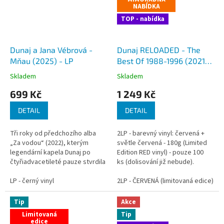
NABÍDKA
TOP - nabídka
Dunaj a Jana Vébrová -
Dunaj RELOADED - The
Mňau (2025) - LP
Best Of 1988-1996 (2021) -
2LP - ČERVENÁ
Skladem
Skladem
(limitovaná edice)
699 Kč
1 249 Kč
DETAIL
DETAIL
Tři roky od předchozího alba
2LP - barevný vinyl: červená +
„Za vodou“ (2022), kterým
světle červená - 180g (Limited
legendární kapela Dunaj po
Edition RED vinyl) - pouze 100
čtyřiadvacetileté pauze stvrdila
ks (dolisování již nebude).
svůj návrat na pódia a touhu
Maximální počet na objednávku
tvořit nový repertoár, přichází
LP - černý vinyl
(červený vinyl) - 1 ks !!!
2LP - ČERVENÁ (limitovaná edice)
nyní s novým albem, které
Historie...
nahrála se...
Tip
Akce
Limitovaná
Tip
edice