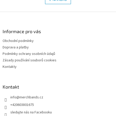
n
á
k
d
o
v
Z
a
á
c
á
n
í
p
í
p
a
Informace pro vás
r
t
v
Obchodní podmínky
í
k
Doprava a platby
y
v
Podmínky ochrany osobních údajů
ý
Zásady používání souborů cookies
p
Kontakty
i
s
u
Kontakt
info
@
merchbands.cz
+420603801675
sledujte nás na Facebooku