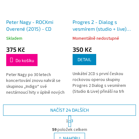
Peter Nagy - ROCKmi
Progres 2 - Dialog s
Overené (2015) - CD
vesmírem (studio + live)
(2012) - 2CD
Skladem
Momentálně nedostupné
375 Kč
350 Kč
DETAIL
Do košíku
Unikátní 2CD s první českou
Peter Nagy po 30 letech
rockovou operou skupiny
koncertování znovu nahrál se
Progres 2 Dialog s vesmírem
skupinou „Indigo“ své
(Studio & Live) přináší na trh
nestárnoucí hity v úplně nových
veškeré existující nahrávky
verzích, tak jak je hrává dnes na
projektu doplněné řadou
svých koncertech. Současná
bonusů. Legendární
sestava skupiny INDIGO hraje
NAČÍST 24 DALŠÍCH
audiovizuální projekt skupiny...
dravěji a...
S
1
3
t
O
r
59
položek celkem
v
á
l
NAHORU