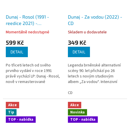
Dunaj - Rosol (1991 -
Dunaj - Za vodou (2022) -
reedice 2021) -
CD
Remasterováno - LP
Momentálně nedostupné
Skladem u dodavatele
(limitovaná edice)
599 Kč
349 Kč
DETAIL
DETAIL
Po třiceti letech od svého
Legenda brněnské alternativní
prvního vydání v roce 1991
scény 90. let přichází po 26
právě vychází LP: Dunaj - Rosol,
letech s novým studiovým
nově v remasterované
albem „Za vodou“. Intenzivní
limitované reedici.Toto druhé
kariéru kapely v 90. letech
řadové album legendární
minulého století, která přinesla
CD
brněnské alternativní skupiny,
šest alb, ukončil předčasný
vydává...
odchod zpěváka...
Akce
Akce
Tip
Novinka
TOP - nabídka
TOP - nabídka