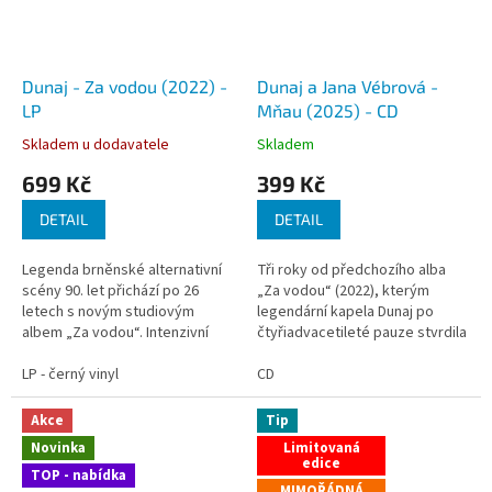
Dunaj - Za vodou (2022) -
Dunaj a Jana Vébrová -
LP
Mňau (2025) - CD
Skladem u dodavatele
Skladem
699 Kč
399 Kč
DETAIL
DETAIL
Legenda brněnské alternativní
Tři roky od předchozího alba
scény 90. let přichází po 26
„Za vodou“ (2022), kterým
letech s novým studiovým
legendární kapela Dunaj po
albem „Za vodou“. Intenzivní
čtyřiadvacetileté pauze stvrdila
kariéru kapely v 90. letech
svůj návrat na pódia a touhu
minulého století, která přinesla
LP - černý vinyl
tvořit nový repertoár, přichází
CD
šest alb, ukončil předčasný
nyní s novým albem, které
odchod zpěváka...
nahrála se...
Akce
Tip
Novinka
Limitovaná
edice
TOP - nabídka
MIMOŘÁDNÁ