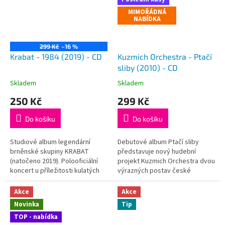
MIMOŘÁDNÁ
NABÍDKA
299 Kč
–16 %
Krabat - 1984 (2019) - CD
Kuzmich Orchestra - Ptačí
sliby (2010) - CD
Skladem
Skladem
250 Kč
299 Kč
Do košíku
Do košíku
Studiové album legendární
Debutové album Ptačí sliby
brněnské skupiny KRABAT
představuje nový hudební
(natočeno 2019). Polooficiální
projekt Kuzmich Orchestra dvou
koncert u příležitosti kulatých
výrazných postav české
narozenin členů kapely po 35
alternativní scény. Dorota
letech (v roce 2019) vzbudil
Barová a Josef Ostřanský mají
Akce
Akce
takový zájem, že brzy
za sebou bohatou hudební
Novinka
Tip
následovaly další, již...
kariéru v různých hudebních...
TOP - nabídka