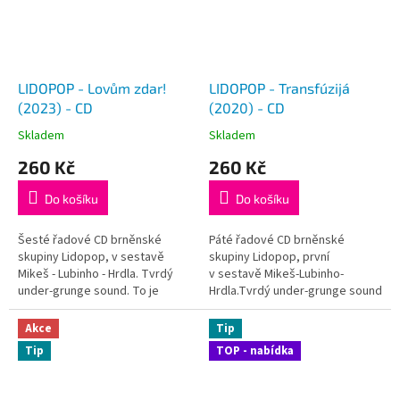
LIDOPOP - Lovům zdar!
LIDOPOP - Transfúzijá
(2023) - CD
(2020) - CD
Skladem
Skladem
260 Kč
260 Kč
Do košíku
Do košíku
Šesté řadové CD brněnské
Páté řadové CD brněnské
skupiny Lidopop, v sestavě
skupiny Lidopop, první
Mikeš - Lubinho - Hrdla. Tvrdý
v sestavě Mikeš-Lubinho-
under-grunge sound. To je
Hrdla.Tvrdý under-grunge sound
LIDOPOP v roce 2024. Vyšlo: 30.
jako nutná transfúzijá na závěr
6 . 2023
vypečeného roku 2020. Vyšlo:
Akce
Tip
19.12.2020
Tip
TOP - nabídka