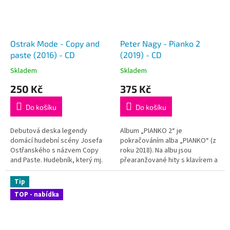
Ostrak Mode - Copy and
Peter Nagy - Pianko 2
paste (2016) - CD
(2019) - CD
Skladem
Skladem
250 Kč
375 Kč
Do košíku
Do košíku
Debutová deska legendy
Album „PIANKO 2“ je
domácí hudební scény Josefa
pokračováním alba „PIANKO“ (z
Ostřanského s názvem Copy
roku 2018). Na albu jsou
and Paste. Hudebník, který mj.
přearanžované hity s klavírem a
působil v kapelách Dunaj, E, Rale
smyčcovým kvartetem. Písně „S
nebo BOO, na albu Copy and
nohami na stole“, „Kristínka iba
Tip
Paste prvně ve své kariéře
spí“, „Bóje“, „Bosorkine slzy“
TOP - nabídka
sólově zpívá a...
nebo „Vianoce,...