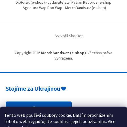
Dr.Horák (e-shop) - vydavatelství Pavian Records, e-shop
Agentura Wap Doo Wap
MerchBands.cz (e-shop)
Vytvořil Shoptet
Copyright 2026
MerchBands.cz (e-shop)
. Všechna práva
vyhrazena.
Stojíme za Ukrajinou ❤️
Jak a čím pomoci »
Tento web používá soubory cookie. Dalším procházením
tohoto webu vyjadřujete souhlas s jejich používáním.. Více