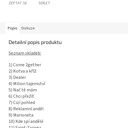
ZEPTAT SE
SDÍLET
Popis
Diskuze
Detailní popis produktu
Seznam skladeb:
1) Come 2gether
2) Kotva a kříž
3) Dealer
4) Milion tajemství
5) Nač tě mám
6) Chci přežít
7) Cizí pohled
8) Reklamní anděl
9) Marioneta
10) Kde spí andělé
11) Saint-Tropez