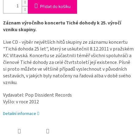
Přidat do košíku
Záznam výročního koncertu Tiché dohody k 25. výročí
vzniku skupiny.
Live CD - výběr největších hitů skupiny ze záznamu koncertu
"Tichá dohoda 25 let", který se uskutečnil 8.12.2011 v pražském
KC Vltavská. Koncertu se zúčastnili téměř všichni spoluhráči a
členové Tiché dohody za celé čtvrtstoletí její existence. Písně
si proto můžete ve většině případů vyslechnout v původních
sestavách, v jakých byly natočeny na řadová alba v době svého
vzniku.
Vydavatel: Pop Dissident Records
Vyšlo: v roce 2012
Detailní informace