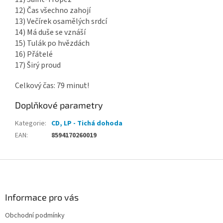
12) Čas všechno zahojí
13) Večírek osamělých srdcí
14) Má duše se vznáší
15) Tulák po hvězdách
16) Přátelé
17) Širý proud
Celkový čas: 79 minut!
Doplňkové parametry
Kategorie
:
CD, LP - Tichá dohoda
EAN
:
8594170260019
Z
á
p
a
Informace pro vás
t
Obchodní podmínky
í