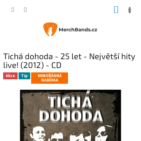
Přejít
NÁKUP
na
obsah
KOŠÍK
Tichá dohoda - 25 let - Největší hity
live! (2012) - CD
Akce
Tip
MIMOŘÁDNÁ
NABÍDKA