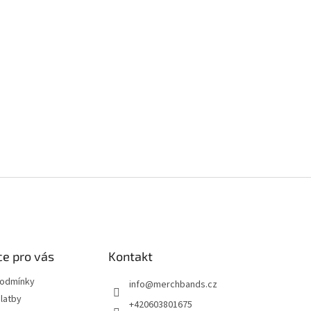
e pro vás
Kontakt
podmínky
info
@
merchbands.cz
latby
+420603801675