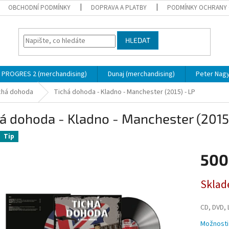
OBCHODNÍ PODMÍNKY
DOPRAVA A PLATBY
PODMÍNKY OCHRANY 
HLEDAT
PROGRES 2 (merchandising)
Dunaj (merchandising)
Peter Nagy
ichá dohoda
Tichá dohoda - Kladno - Manchester (2015) - LP
á dohoda - Kladno - Manchester (2015)
Tip
500
Měrná
Sklad
cena:
CD, DVD, 
Možnosti