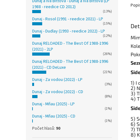
Dunaj a Iva Bittová - Dunaj a Iva Bittová (LP
Popi
1988 - reedice CD 2012)
(13%)
Dunaj - Rosol (1991 - reedice 2021) - LP
(15%)
Det
Dunaj - Dudlay (1993 - reedice 2022) - LP
(12%)
Mim
Dunaj RELOADED - The Best Of 1988-1996
Kole
(2021) - 2LP
Pokr
(26%)
Dunaj RELOADED - The Best Of 1988-1996
Sez
(2021) - CD DeLuxe
Side
(21%)
Dunaj - Za vodou (2022) - LP
1) I
(3%)
2) N
Dunaj - Za vodou (2022) - CD
3) T
(8%)
4) T
Dunaj - Mňau (2025) - LP
Side
(1%)
Dunaj - Mňau (2025) - CD
5) S
(1%)
6) S
Počet hlasů:
90
7) T
8) 