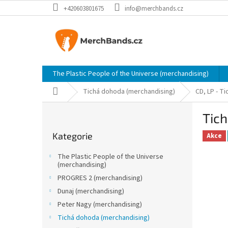
Přejít
+420603801675
info@merchbands.cz
na
obsah
The Plastic People of the Universe (merchandising)
Domů
Tichá dohoda (merchandising)
CD, LP - T
P
Tich
o
Přeskočit
s
Kategorie
kategorie
Akce
t
r
The Plastic People of the Universe
a
(merchandising)
n
PROGRES 2 (merchandising)
n
Dunaj (merchandising)
í
Peter Nagy (merchandising)
p
Tichá dohoda (merchandising)
a