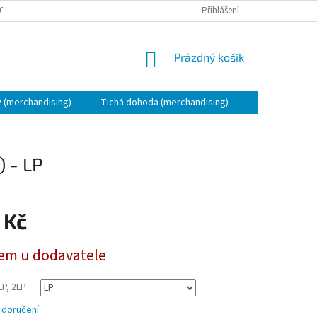
OSOBNÍCH ÚDAJŮ
ZÁSADY POUŽÍVÁNÍ SOUBORŮ COOKIES
Přihlášení
KONTAKT
NÁKUPNÍ
Prázdný košík
KOŠÍK
 (merchandising)
Tichá dohoda (merchandising)
Lidopop (merc
 - LP
 Kč
em u dodavatele
LP, 2LP
 doručení