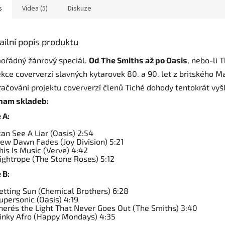
s
Videa (5)
Diskuze
ailní popis produktu
ořádný žánrový speciál.
Od The Smiths až po Oasis
, nebo-li 
kce coververzí slavných kytarovek 80. a 90. let z britského 
ačování projektu coververzí členů Tiché dohody tentokrát vyš
nam skladeb:
 A:
 can See A Liar (Oasis) 2:54
ew Dawn Fades (Joy Division) 5:21
his Is Music (Verve) 4:42
ightrope (The Stone Roses) 5:12
 B:
etting Sun (Chemical Brothers) 6:28
upersonic (Oasis) 4:19
here´s the Light That Never Goes Out (The Smiths) 3:40
Kinky Afro (Happy Mondays) 4:35