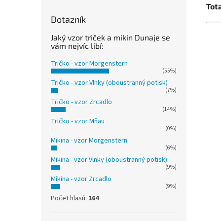
Tota
Dotazník
Jaký vzor triček a mikin Dunaje se
vám nejvíc líbí:
Tričko - vzor Morgenstern
(55%)
Tričko - vzor Vlnky (oboustranný potisk)
(7%)
Tričko - vzor Zrcadlo
(14%)
Tričko - vzor Mňau
(0%)
Mikina - vzor Morgenstern
(6%)
Mikina - vzor Vlnky (oboustranný potisk)
(9%)
Mikina - vzor Zrcadlo
(9%)
Počet hlasů:
164