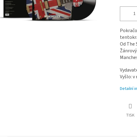
Pokračo
tentokrá
Od The 
Žánrový 
Manches
Vydavate
Vyšlo: v
Detailní 
TISK