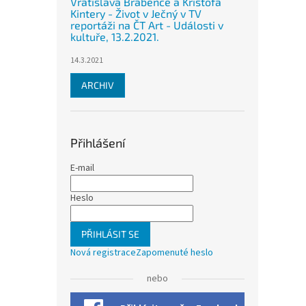
Vratislava Brabence a Krištofa
Kintery - Život v Ječný v TV
reportáži na ČT Art - Události v
kultuře, 13.2.2021.
14.3.2021
ARCHIV
Přihlášení
E-mail
Heslo
PŘIHLÁSIT SE
Nová registrace
Zapomenuté heslo
nebo