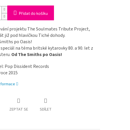
Přidat do košíku
vání projektu The Soulmates Tribute Project,
t již pod hlavičkou Tiché dohody.
Smiths po Oasis!
speciál na téma britské kytarovky 80. a 90. let z
teru.
Od The Smiths po Oasis!
l: Pop Dissident Records
 roce 2015
informace
ZEPTAT SE
SDÍLET