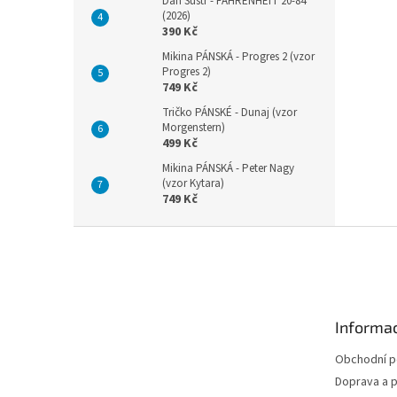
Dan Šustr - FAHRENHEIT 20-84
(2026)
390 Kč
Mikina PÁNSKÁ - Progres 2 (vzor
Progres 2)
749 Kč
Tričko PÁNSKÉ - Dunaj (vzor
Morgenstern)
499 Kč
Mikina PÁNSKÁ - Peter Nagy
(vzor Kytara)
749 Kč
Z
á
p
a
t
Informac
í
Obchodní 
Doprava a p