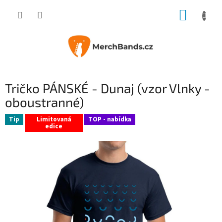
Přejít
NÁKUP
na
obsah
KOŠÍK
Tričko PÁNSKÉ - Dunaj (vzor Vlnky -
oboustranné)
Tip
Limitovaná
TOP - nabídka
edice