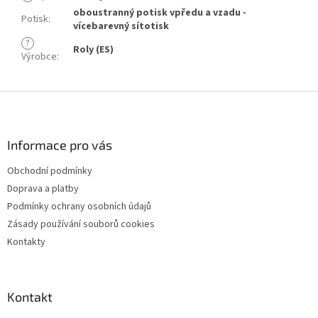
oboustranný potisk vpředu a vzadu -
Potisk
:
vícebarevný sítotisk
?
Roly (ES)
Výrobce
:
Z
á
p
a
Informace pro vás
t
Obchodní podmínky
í
Doprava a platby
Podmínky ochrany osobních údajů
Zásady používání souborů cookies
Kontakty
Kontakt