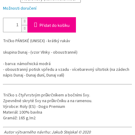
Možnosti doručení
Přidat do košíku
Tričko PÁNSKÉ (UNISEX) - krátký rukáv
skupina Dunaj - (vzor Vlnky - oboustranné)
- barva: námořnická modrá
- oboustranný potisk vpředu a vzadu - vícebarevný sítotisk (na zádech
nápis Dunaj - Dunaj duní, Dunaj valí)
Tričko s čtyřvrstvým průkrčníkem a bočními švy.
Zpevněné skryté švy na průkrčníku a na ramenou.
Výrobce: Roly (ES) - Dogo Premium
Materiál: 100% bavlna
Gramáž: 165 g/m2
Autor výtvarného návrhu: Jakub Stejskal © 2020