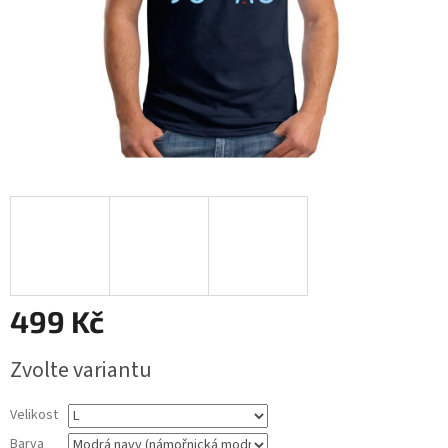
499 Kč
Měrná
Zvolte variantu
cena:
Velikost
Barva