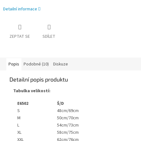
Detailní informace
ZEPTAT SE
SDÍLET
Popis
Podobné (10)
Diskuze
Detailní popis produktu
Tabulka velikostí:
E6502
Š/D
S
48cm/69cm
M
50cm/70cm
L
54cm/73cm
XL
58cm/75cm
XXL
62cm/76cm