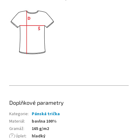
Doplňkové parametry
Kategorie
:
Pánská trička
Materiál
:
bavlna 100%
Gramáž
:
165 g/m2
?
Úplet
:
hladký