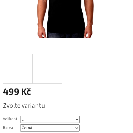
499 Kč
Měrná
Zvolte variantu
cena:
Velikost
Barva