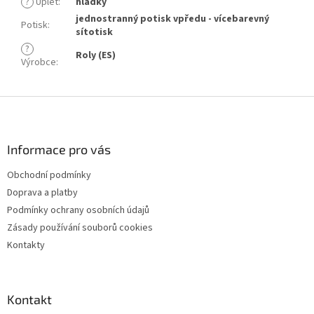
?
Úplet
:
hladký
jednostranný potisk vpředu - vícebarevný
Potisk
:
sítotisk
?
Roly (ES)
Výrobce
:
Z
á
p
a
Informace pro vás
t
Obchodní podmínky
í
Doprava a platby
Podmínky ochrany osobních údajů
Zásady používání souborů cookies
Kontakty
Kontakt