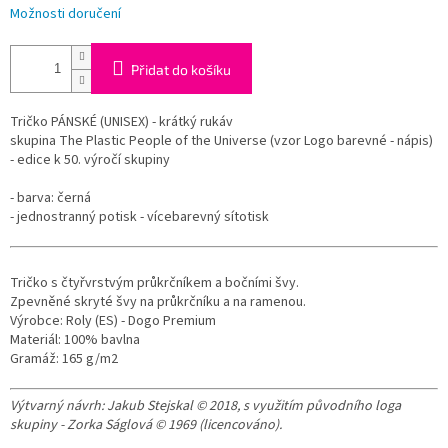
Možnosti doručení
Přidat do košíku
Tričko PÁNSKÉ (UNISEX) - krátký rukáv
skupina The Plastic People of the Universe (vzor Logo barevné - nápis)
- edice k 50. výročí skupiny
- barva: černá
- jednostranný potisk - vícebarevný sítotisk
Tričko s čtyřvrstvým průkrčníkem a bočními švy.
Zpevněné skryté švy na průkrčníku a na ramenou.
Výrobce: Roly (ES) - Dogo Premium
Materiál: 100% bavlna
Gramáž: 165 g/m2
Výtvarný návrh: Jakub Stejskal © 2018, s využitím původního loga
skupiny - Zorka Ságlová © 1969 (licencováno).