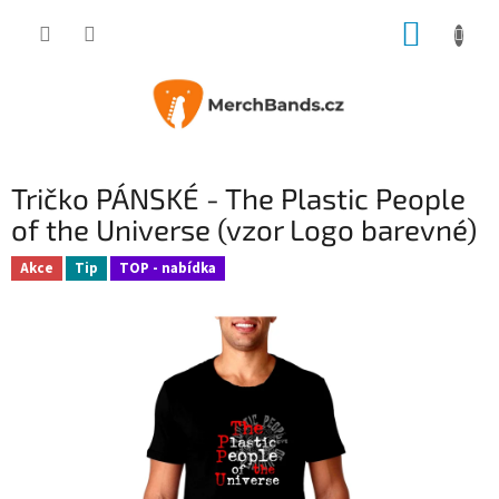
Přejít
NÁKUP
na
obsah
KOŠÍK
Tričko PÁNSKÉ - The Plastic People
of the Universe (vzor Logo barevné)
Akce
Tip
TOP - nabídka