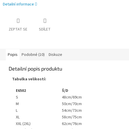
Detailní informace
ZEPTAT SE
SDÍLET
Popis
Podobné (10)
Diskuze
Detailní popis produktu
Tabulka velikostí:
E6502
Š/D
S
48cm/69cm
M
50cm/70cm
L
54cm/73cm
XL
58cm/75cm
XXL (2XL)
62cm/76cm