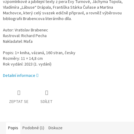
vzpomínkové a jubilejní texty z pera Evy Turnové, Jáchyma Topola,
Vladímíra „Lábuse“ Drápala, Františka Stárka Ču
ňase a Martina
Machovce, který celý svazek edičně připravil, a rovněž výběrovou
bibliografii Brabencova literárního díla.
Autor: Vratislav Brabenec
Ilustroval: Richard Pecha
Nakladatel: Maťa
Popis: 1× kniha, vázaná, 160 stran, česky
Rozměry: 11 × 14,8 cm
Rok vydání: 2023 (1. vydání)
Detailní informace
ZEPTAT SE
SDÍLET
Popis
Podobné (1)
Diskuze