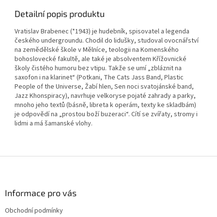
Detailní popis produktu
Vratislav Brabenec (*1943) je hudebník, spisovatel a legenda
českého undergroundu. Chodil do lidušky, studoval ovocnářství
na zemědělské škole v Mělníce, teologii na Komenského
bohoslovecké fakultě, ale také je absolventem Křížovnické
školy čistého humoru bez vtipu. Takže se umí „zbláznit na
saxofon i na klarinet“ (Potkani, The Cats Jass Band, Plastic
People of the Universe, Žabí hlen, Sen noci svatojánské band,
Jazz Khonspiracy), navrhuje velkoryse pojaté zahrady a parky,
mnoho jeho textů (básně, libreta k operám, texty ke skladbám)
je odpovědí na „prostou boží buzeraci“. Cítí se zvířaty, stromy i
lidmi a má šamanské vlohy.
Z
á
p
a
Informace pro vás
t
Obchodní podmínky
í