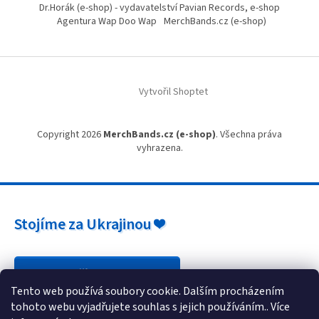
Dr.Horák (e-shop) - vydavatelství Pavian Records, e-shop
Agentura Wap Doo Wap
MerchBands.cz (e-shop)
Vytvořil Shoptet
Copyright 2026
MerchBands.cz (e-shop)
. Všechna práva
vyhrazena.
Stojíme za Ukrajinou ❤️
Jak a čím pomoci »
Tento web používá soubory cookie. Dalším procházením
tohoto webu vyjadřujete souhlas s jejich používáním.. Více