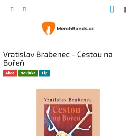
Přejít
NÁKUP
na
obsah
KOŠÍK
Vratislav Brabenec - Cestou na
Bořeň
Akce
Novinka
Tip