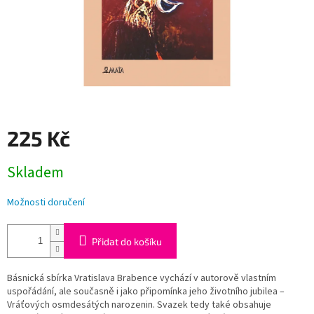
225 Kč
Měrná
Skladem
cena:
Možnosti doručení
Přidat do košíku
Básnická sbírka Vratislava Brabence vychází v autorově vlastním
uspořádání, ale současně i jako připomínka jeho životního jubilea –
Vráťových osmdesátých narozenin. Svazek tedy také obsahuje