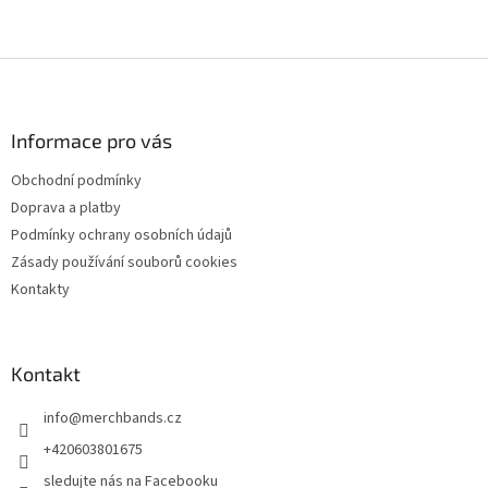
Z
á
p
a
Informace pro vás
t
Obchodní podmínky
í
Doprava a platby
Podmínky ochrany osobních údajů
Zásady používání souborů cookies
Kontakty
Kontakt
info
@
merchbands.cz
+420603801675
sledujte nás na Facebooku