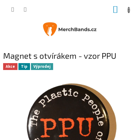
Přejít
NÁKUP
na
obsah
KOŠÍK
Magnet s otvírákem - vzor PPU
Akce
Tip
Výprodej