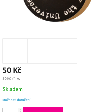
50 Kč
Měrná
50 Kč / 1 ks
cena:
Skladem
Možnosti doručení